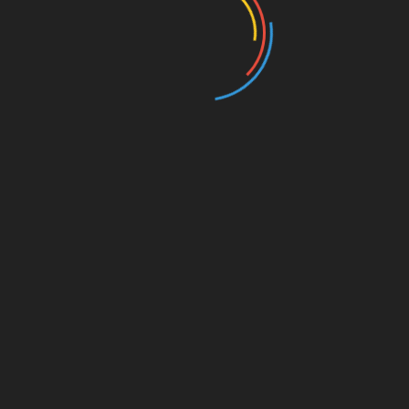
mi
o
nú